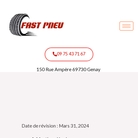
Aller
au
contenu
09 75 43 71 67
150 Rue Ampère 69730 Genay
Date de révision : Mars 31, 2024