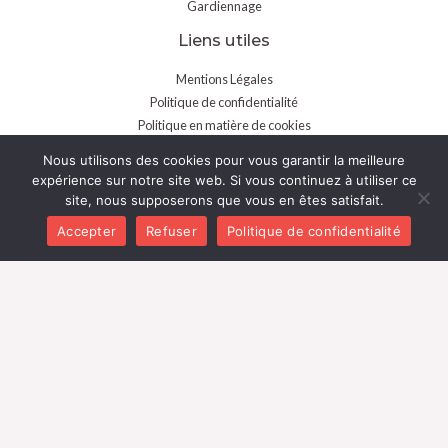
Gardiennage
Liens utiles
Mentions Légales
Politique de confidentialité
Politique en matière de cookies
Conditions générales de vente
Nous utilisons des cookies pour vous garantir la meilleure
Contactez-nous
expérience sur notre site web. Si vous continuez à utiliser ce
site, nous supposerons que vous en êtes satisfait.
150 rue Ampère 69730 Genay
Accepter
Refuser
Politique de confidentialité
09 75 43 71 67
contact@fastpneu.com
Copyright © 2026 Fast Pneu
Designed by
@Skydesign